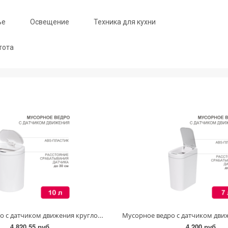
ье
Освещение
Техника для кухни
тота
Мусорное ведро с датчиком движения круглое, 10л HALSA
4 820.55 руб.
4 200 руб.