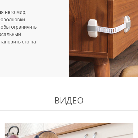
я него мир,
роволновки
тобы ограничить
ерсальный
тановить его на
ВИДЕО