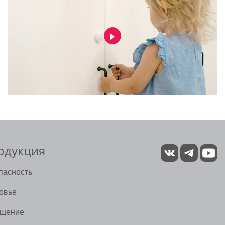
одукция
пасность
овье
щение