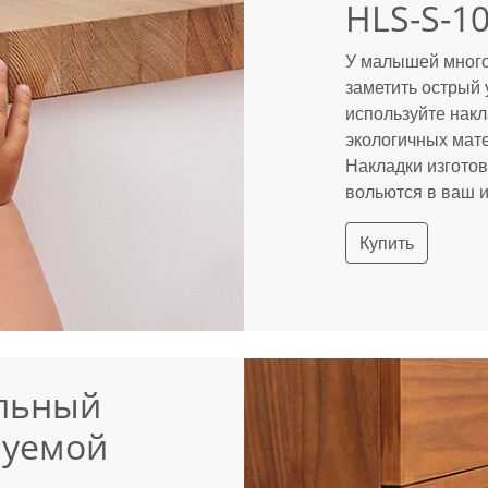
HLS-S-1
У малышей много 
заметить острый 
используйте накл
экологичных мате
Накладки изготов
вольются в ваш 
Купить
альный
руемой