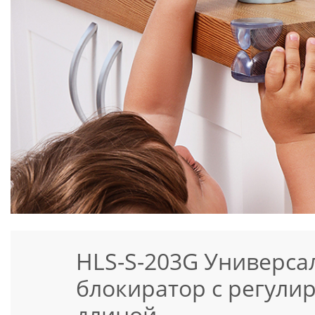
HLS-S-203G Универс
блокиратор с регули
длиной