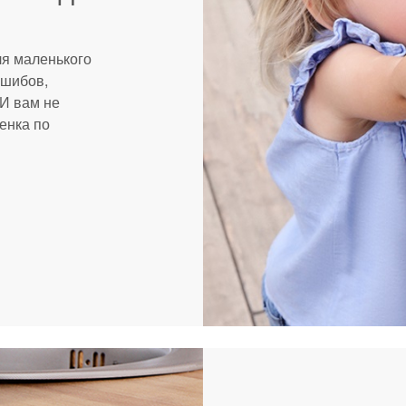
ля маленького
ушибов,
 И вам не
енка по